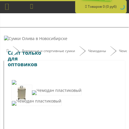
Товаров 0 (0 руб)
Дорожные и спортивные сумки
Чемоданы
Чемо
Сайт только
для
оптовиков