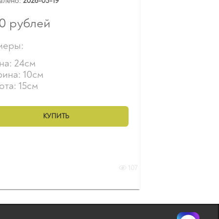
влено:
2026-05-19
0
рублей
меры:
на: 24см
ина: 10см
та: 15см
КУПИТЬ
107