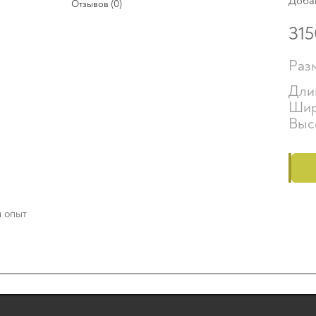
Доба
Отзывов (0)
315
Раз
Дли
Шир
Высо
й опыт