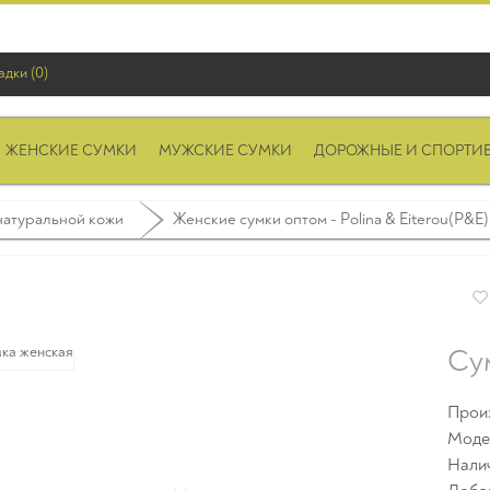
адки (0)
ЖЕНСКИЕ СУМКИ
МУЖСКИЕ СУМКИ
ДОРОЖНЫЕ И СПОРТИ
натуральной кожи
Женские сумки оптом - Polina & Eiterou(P&E)
Су
Прои
Моде
Нали