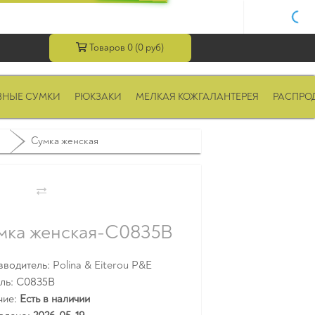
Товаров 0 (0 руб)
ВНЫЕ СУМКИ
РЮКЗАКИ
МЕЛКАЯ КОЖГАЛАНТЕРЕЯ
РАСПРО
Сумка женская
мка женская-C0835B
зводитель:
Polina & Eiterou P&E
ль: C0835B
чие:
Есть в наличии