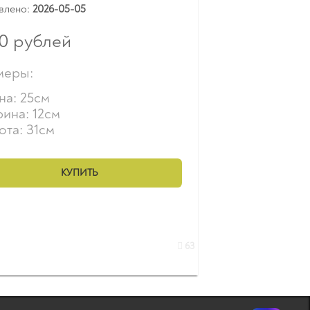
влено:
2026-05-05
0
рублей
меры:
на: 25см
ина: 12см
ота: 31см
КУПИТЬ
63