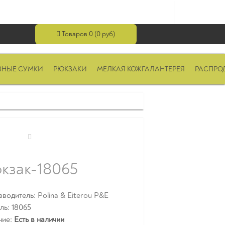
Товаров 0 (0 руб)
ВНЫЕ СУМКИ
РЮКЗАКИ
МЕЛКАЯ КОЖГАЛАНТЕРЕЯ
РАСПРО
кзак-18065
зводитель:
Polina & Eiterou P&E
ь: 18065
чие:
Есть в наличии