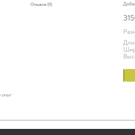
Доба
Отзывов (0)
315
Раз
Дли
Шир
Выс
й опыт