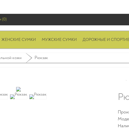
 (0)
ЖЕНСКИЕ СУМКИ
МУЖСКИЕ СУМКИ
ДОРОЖНЫЕ И СПОРТИ
альной кожи
Рюкзак
Рю
Прои
Модел
Нали