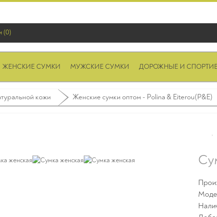
 (0)
ЖЕНСКИЕ СУМКИ
МУЖСКИЕ СУМКИ
ДОРОЖНЫЕ И СПОРТИ
атуральной кожи
Женские сумки оптом - Polina & Eiterou(P&E)
Су
Прои
Моде
Нали