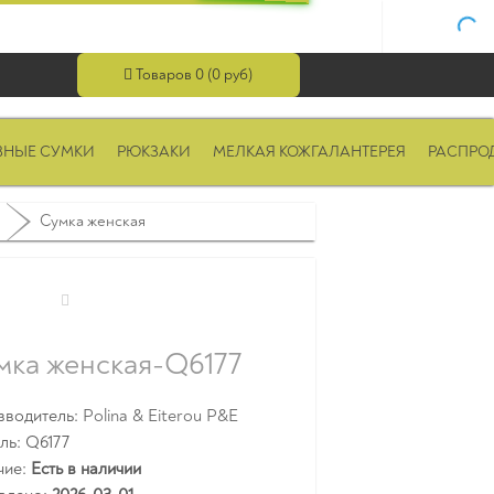
Товаров 0 (0 руб)
ВНЫЕ СУМКИ
РЮКЗАКИ
МЕЛКАЯ КОЖГАЛАНТЕРЕЯ
РАСПРО
Сумка женская
мка женская-Q6177
зводитель:
Polina & Eiterou P&E
ль: Q6177
чие:
Есть в наличии