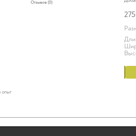
Доба
Отзывов (0)
27
Раз
Дли
Шир
Выс
й опыт