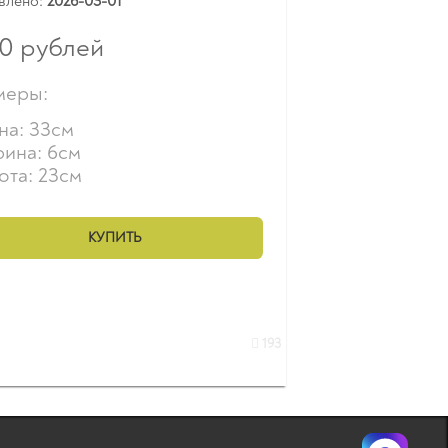
влено:
2026-03-01
50
рублей
меры:
на: 33см
ина: 6см
ота: 23см
КУПИТЬ
193