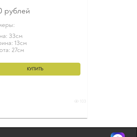
0
рублей
меры:
на: 33см
ина: 13см
ота: 27см
КУПИТЬ
103