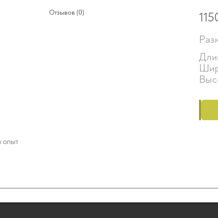
Отзывов (0)
115
Раз
Дли
Шир
Выс
й опыт