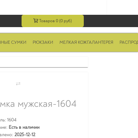
Товаров 0 (0 руб)
ВНЫЕ СУМКИ
РЮКЗАКИ
МЕЛКАЯ КОЖГАЛАНТЕРЕЯ
РАСПРО
мка мужская-1604
ь: 1604
чие:
Есть в наличии
влено:
2025-12-12