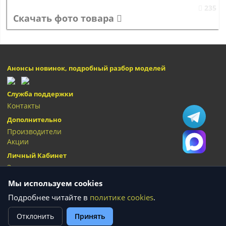
235
Скачать фото товара
Анонсы новинок, подробный разбор моделей
Служба поддержки
Контакты
Дополнительно
Производители
Акции
Личный Кабинет
Закладки
Мы используем cookies
Подробнее читайте в
политике cookies
.
Сумки "Олива" © 2026
Отклонить
Принять
Текущее состояние cookie:
не выбрано