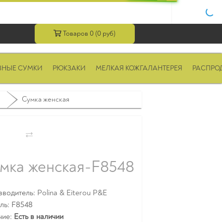
Товаров 0 (0 руб)
ВНЫЕ СУМКИ
РЮКЗАКИ
МЕЛКАЯ КОЖГАЛАНТЕРЕЯ
РАСПРО
Сумка женская
мка женская-F8548
зводитель:
Polina & Eiterou P&E
ль: F8548
чие:
Есть в наличии