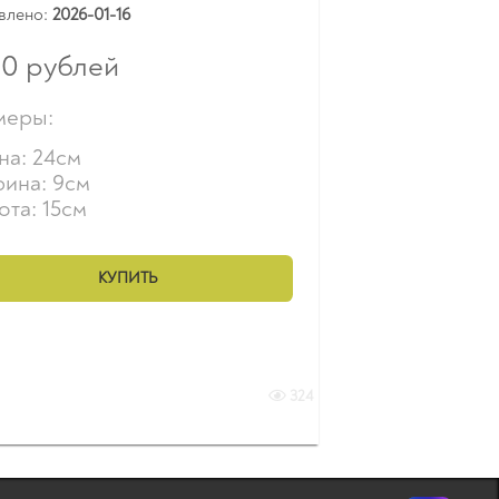
влено:
2026-01-16
50
рублей
меры:
на: 24см
ина: 9см
та: 15см
КУПИТЬ
324