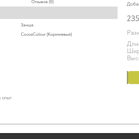
Отзывов (0)
Доба
23
Замша
Раз
CocoaColour (Коричневый)
Дли
Шир
Высо
й опыт