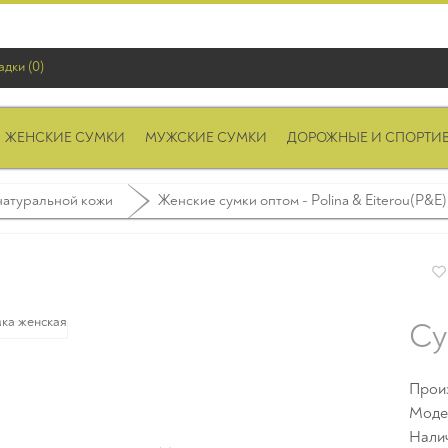
адки (0)
ЖЕНСКИЕ СУМКИ
МУЖСКИЕ СУМКИ
ДОРОЖНЫЕ И СПОРТИ
натуральной кожи
Женские сумки оптом - Polina & Eiterou(P&E)
Су
Прои
Моде
Нали