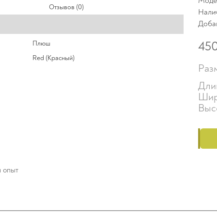
Модел
Отзывов (0)
Нали
Доба
45
Плюш
Red (Красный)
Раз
Дли
Шир
Выс
й опыт