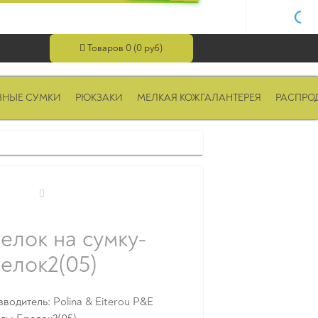
Товаров 0 (0 руб)
ВНЫЕ СУМКИ
РЮКЗАКИ
МЕЛКАЯ КОЖГАЛАНТЕРЕЯ
РАСПРО
елок на сумку-
елок2(05)
зводитель:
Polina & Eiterou P&E