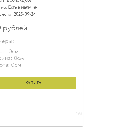
ь: Брелок2(05)
чие:
Есть в наличии
влено:
2025-09-24
0
рублей
меры:
на: 0см
ина: 0см
ота: 0см
КУПИТЬ
193