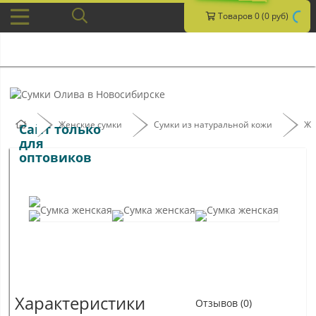
Товаров 0 (0 руб)
Женские сумки
Сумки из натуральной кожи
Же
Сайт только
для
оптовиков
Характеристики
Отзывов (0)