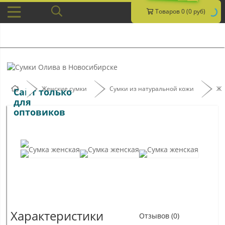
Товаров 0 (0 руб)
Женские сумки
Сумки из натуральной кожи
Же
Сайт только
для
оптовиков
Характеристики
Отзывов (0)