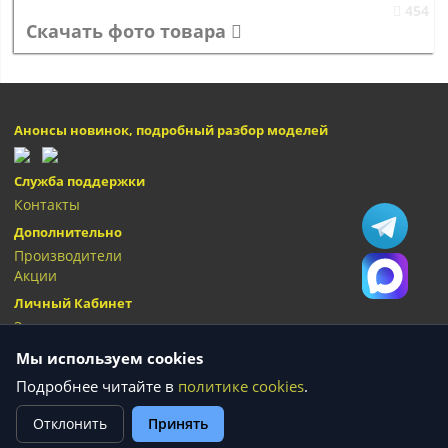
454
Скачать фото товара
Анонсы новинок, подробный разбор моделей
Служба поддержки
Контакты
Дополнительно
Производители
Акции
Личный Кабинет
Закладки
Мы используем cookies
Подробнее читайте в
политике cookies
.
Сумки "Олива" © 2026
Отклонить
Принять
Текущее состояние cookie:
не выбрано