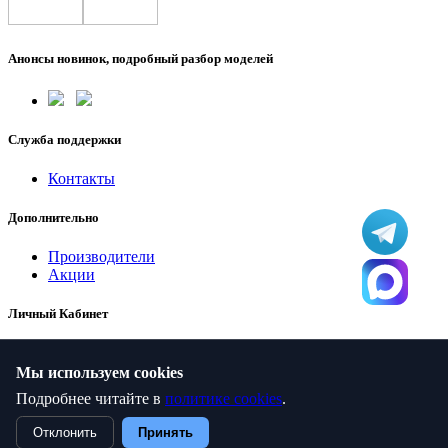
Анонсы новинок, подробный разбор моделей
Служба поддержки
Контакты
Дополнительно
Производители
Акции
Личный Кабинет
Закладки
Мы используем cookies
Подробнее читайте в
политике cookies
.
Сумки "Олива" © 2026
Отклонить
Принять
Текущее состояние cookie:
не выбрано