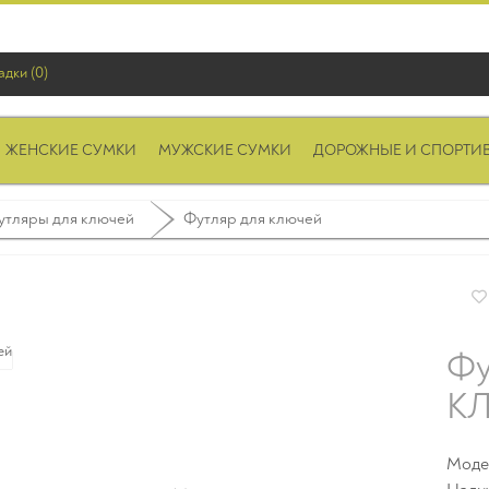
адки (0)
ЖЕНСКИЕ СУМКИ
МУЖСКИЕ СУМКИ
ДОРОЖНЫЕ И СПОРТИ
утляры для ключей
Футляр для ключей
Фу
КЛ
Модел