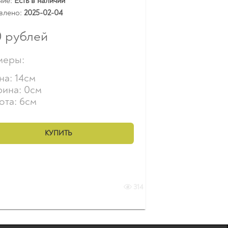
чие:
Есть в наличии
влено:
2025-02-04
0
рублей
меры:
на: 14см
ина: 0см
ота: 6см
КУПИТЬ
314