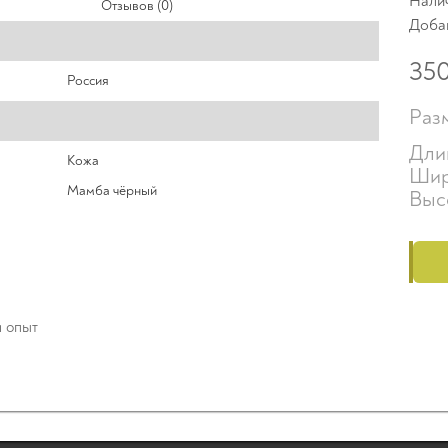
Нали
Отзывов (0)
Доба
35
Россия
Раз
Дли
Кожа
Шир
Мамба чёрный
Выс
й опыт