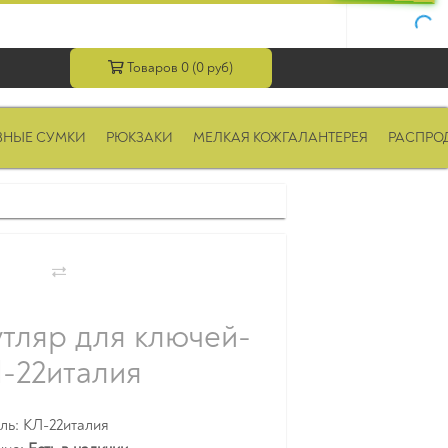
Товаров 0 (0 руб)
ВНЫЕ СУМКИ
РЮКЗАКИ
МЕЛКАЯ КОЖГАЛАНТЕРЕЯ
РАСПРО
тляр для ключей-
-22италия
ь: КЛ-22италия