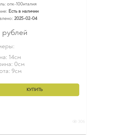
ь: опк-100италия
чие:
Есть в наличии
влено:
2025-02-04
0
рублей
меры:
на: 14см
ина: 0см
ота: 9см
КУПИТЬ
306