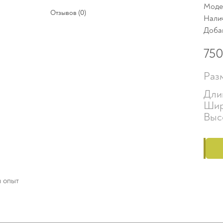
Модел
Отзывов (0)
Нали
Доба
75
Раз
Дли
Шир
Выс
й опыт