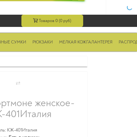
Товаров 0 (0 руб)
ВНЫЕ СУМКИ
РЮКЗАКИ
МЕЛКАЯ КОЖГАЛАНТЕРЕЯ
РАСПРО
ртмоне женское-
-401Италия
ль: КЖ-401Италия