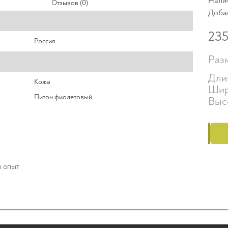
Нали
Отзывов (0)
Доба
23
Россия
Раз
Дли
Кожа
Шир
Питон фиолетовый
Выс
й опыт