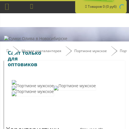
Товаров 0 (0 руб)
Мелкая кожгалантерея
Портмоне мужское
Порт
Сайт только
для
оптовиков