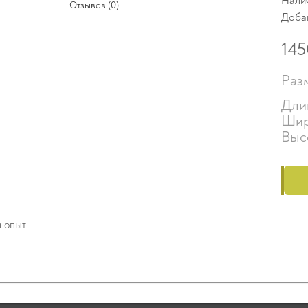
Нали
Отзывов (0)
Доба
145
Раз
Длин
Шир
Выс
й опыт