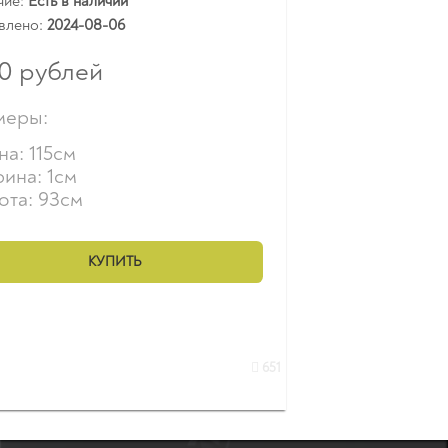
чие:
Есть в наличии
влено:
2024-08-06
0
рублей
меры:
а: 115см
ина: 1см
ота: 93см
КУПИТЬ
651