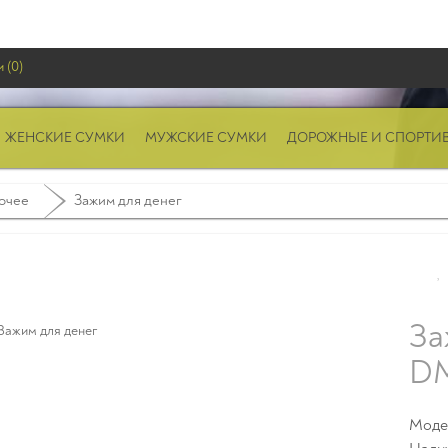
 (0)
ЖЕНСКИЕ СУМКИ
МУЖСКИЕ СУМКИ
ДОРОЖНЫЕ И СПОРТИ
очее
Зажим для денег
За
DM
Моде