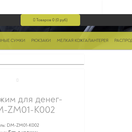
Товаров 0 (0 руб)
ВНЫЕ СУМКИ
РЮКЗАКИ
МЕЛКАЯ КОЖГАЛАНТЕРЕЯ
РАСПРО
жим для денег-
-ZM01-K002
ль: DM-ZM01-K002