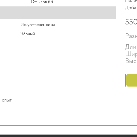
Нали
Отзывов (0)
Доба
55
Искусственен кожа
Чёрный
Раз
Дли
Шир
Выс
й опыт