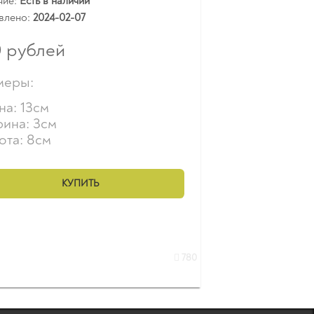
чие:
Есть в наличии
влено:
2024-02-07
0
рублей
меры:
на: 13см
ина: 3см
ота: 8см
КУПИТЬ
780