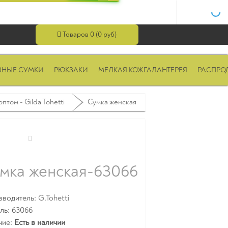
Товаров 0 (0 руб)
ВНЫЕ СУМКИ
РЮКЗАКИ
МЕЛКАЯ КОЖГАЛАНТЕРЕЯ
РАСПРО
птом - Gilda Tohetti
Сумка женская
мка женская-63066
зводитель:
G.Tohetti
ль: 63066
чие:
Есть в наличии