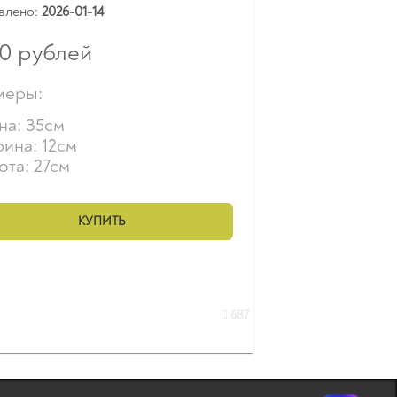
влено:
2026-01-14
00
рублей
меры:
на: 35см
ина: 12см
ота: 27см
КУПИТЬ
687