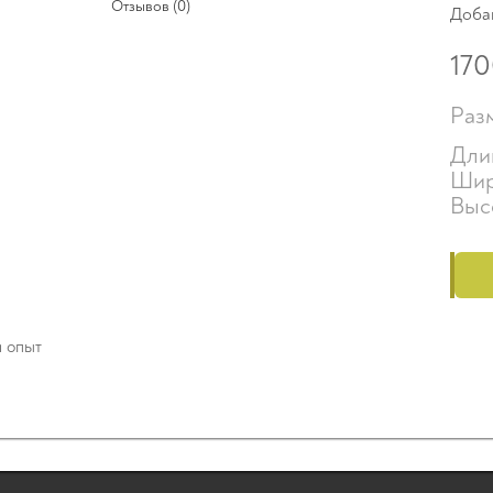
Отзывов (0)
Доба
17
Раз
Дли
Шир
Выс
й опыт