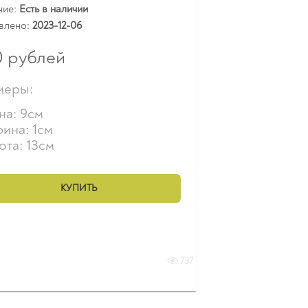
чие:
Есть в наличии
влено:
2023-12-06
0
рублей
меры:
на: 9см
ина: 1см
ота: 13см
КУПИТЬ
737