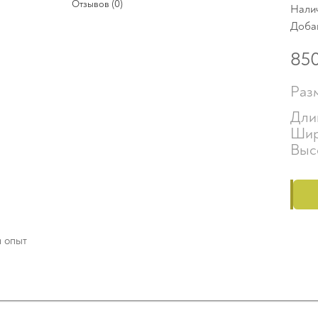
Отзывов (0)
Нали
Доба
85
Раз
Дли
Шир
Выс
й опыт