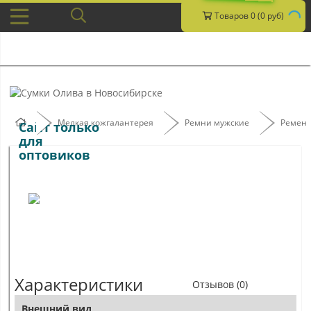
Товаров 0 (0 руб)
Мелкая кожгалантерея
Ремни мужские
Ремень
Сайт только
для
оптовиков
Характеристики
Отзывов (0)
Внешний вид