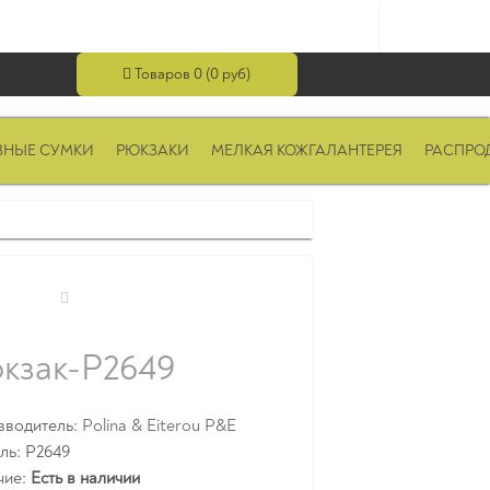
Товаров 0 (0 руб)
ВНЫЕ СУМКИ
РЮКЗАКИ
МЕЛКАЯ КОЖГАЛАНТЕРЕЯ
РАСПРО
кзак-P2649
зводитель:
Polina & Eiterou P&E
ль: P2649
чие:
Есть в наличии