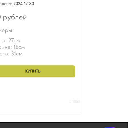
влено:
2024-12-30
0
рублей
меры:
на: 27см
ина: 15см
ота: 31см
КУПИТЬ
1058