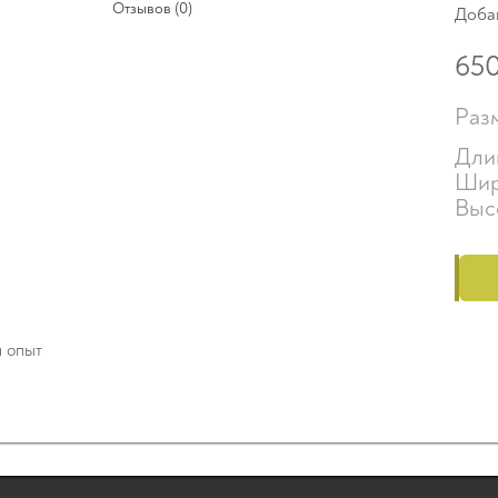
Отзывов (0)
Доба
65
Раз
Дли
Шир
Выс
й опыт