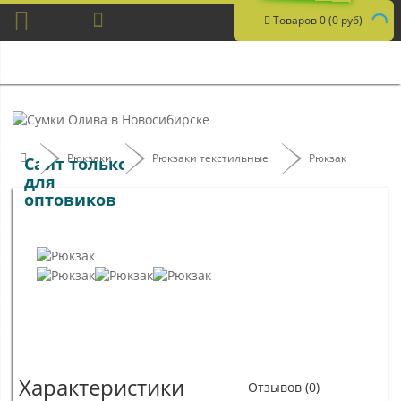
Товаров 0 (0 руб)
Рюкзаки
Рюкзаки текстильные
Рюкзак
Сайт только
для
оптовиков
Характеристики
Отзывов (0)