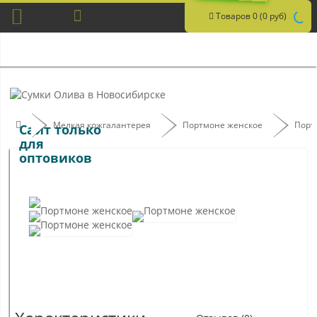
Товаров 0 (0 руб)
Мелкая кожгалантерея
Портмоне женское
Порт
Сайт только
для
оптовиков