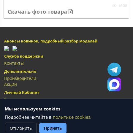
1608
Скачать фото товара
Анонсы новинок, подробный разбор моделей
Служба поддержки
Контакты
Дополнительно
Производители
Акции
Личный Кабинет
Закладки
Мы используем cookies
Подробнее читайте в
политике cookies
.
Сумки "Олива" © 2026
Отклонить
Принять
Текущее состояние cookie:
не выбрано