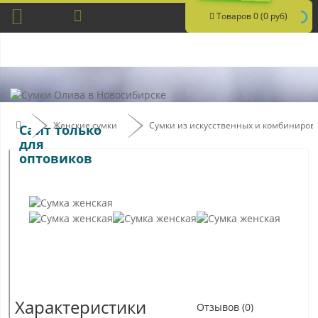
Товаров 0 (0 руб)
Женские сумки
Сумки из искусственных и комбиниро
Сайт только
для
оптовиков
Характеристики
Отзывов (0)