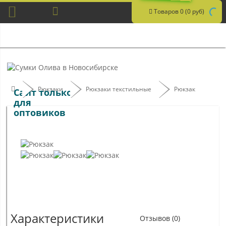
Товаров 0 (0 руб)
Рюкзаки
Рюкзаки текстильные
Рюкзак
Сайт только
для
оптовиков
Характеристики
Отзывов (0)