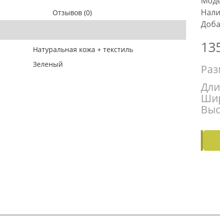
Моде
Нали
Отзывов (0)
Доба
13
Натуральная кожа + текстиль
Зеленый
Раз
Дли
Шир
Выс