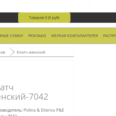
Товаров 0 (0 руб)
ВНЫЕ СУМКИ
РЮКЗАКИ
МЕЛКАЯ КОЖГАЛАНТЕРЕЯ
РАСПР
лов
Клатч женский
атч
нский-7042
зводитель:
Polina & Eiterou P&E