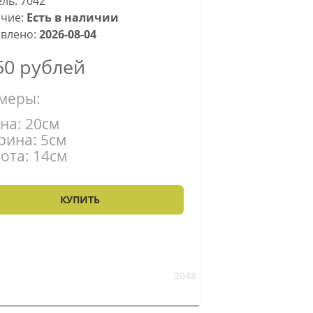
ль: 7042
чие:
Есть в наличии
влено:
2026-08-04
50
рублей
меры:
на: 20см
ина: 5см
ота: 14см
КУПИТЬ
2048