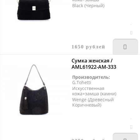
Black (Черный)
1650 рублей
Сумка женская /
AML61922-AM-333
Производитель:
G.Tohetti
Искусственная
кожа+замша (камни)
Wenge (Древесный
Коричневый)