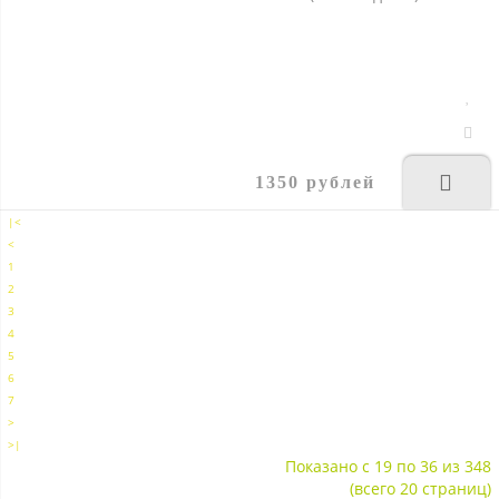
1350 рублей
|<
<
1
2
3
4
5
6
7
>
>|
Показано с 19 по 36 из 348
(всего 20 страниц)