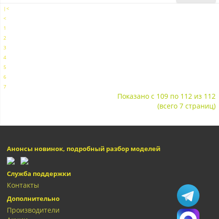
|<
<
1
2
3
4
5
6
7
Показано с 109 по 112 из 112
(всего 7 страниц)
Анонсы новинок, подробный разбор моделей
Служба поддержки
Контакты
Дополнительно
Производители